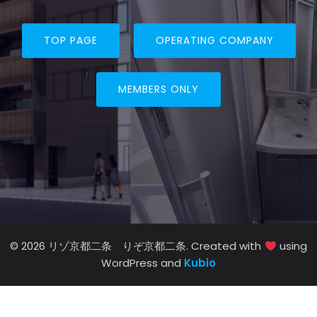
TOP PAGE
OPERATING COMPANY
MEMBERS ONLY
© 2026 リゾ京都二条 りぞ京都二条. Created with
using
WordPress and
Kubio